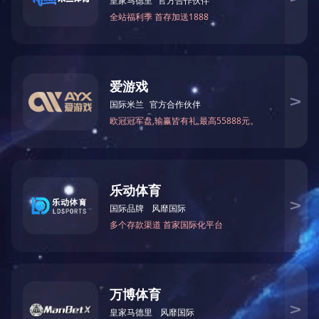
兴东DC轴流风扇1225——适用于广告机
2026-4-27
兴东DC轴流风扇3010—适用于逆变器
2026-4-27
兴东DC轴流风扇-1238B适用于冰柜内部散热
2026-4-23
烤箱、烘焙设备的散热选择——兴东散热风扇有什么
优势
2026-4-23
在印刷机中兴东散热风扇有什么特性？