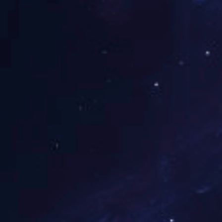
DC鼓风机-8030-A
支架风扇-9025碟形