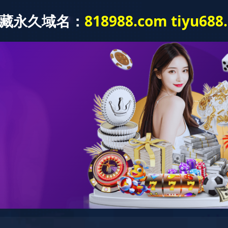
页
关于我们
产品中心
应用案例
新闻资