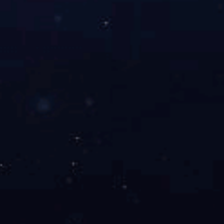
020—适用于高频电源开关
兴东 DC轴
20—适用于加湿器
兴东DC轴
10—适用于逆变器
兴东DC轴
热选择——兴东散热风扇有什么优势
在印刷机
我们
产品中心
应用案例
简介
DC轴流风扇
工程案例
历程
DC鼓风机
解决方案
文化
AC轴流风扇
资质
EC轴流风扇