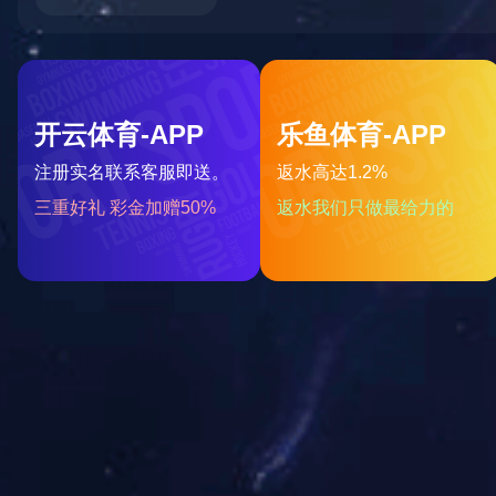
8025
8038
9225
9238
1225
1238
1738
1751
2260
EC轴流风扇
6025
8025
8038
9225
9238
1238
横流风扇
DC 030
支架风扇
3010
4010
5010
6010
6025
8015
5032碟形
8030碟形
9025
9025碟形
1225
1025碟形
1025
1225碟形
1525碟形
12538离心
乐竞体育-乐竞体
C
育官网LEJING
ontact us
乐竞体育-乐竞体育官网LEJING
地址：广东省东莞市常平镇大呙恒
丰二路2号
产品详情
联
陈小姐：13509657206
电话：0769-83660708
材料：
传真：0769-83660718
框架和叶轮：热塑UL 94-