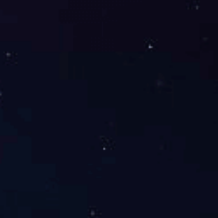
下一个：
DC鼓风机-2006
流风扇3010—适用于干衣机