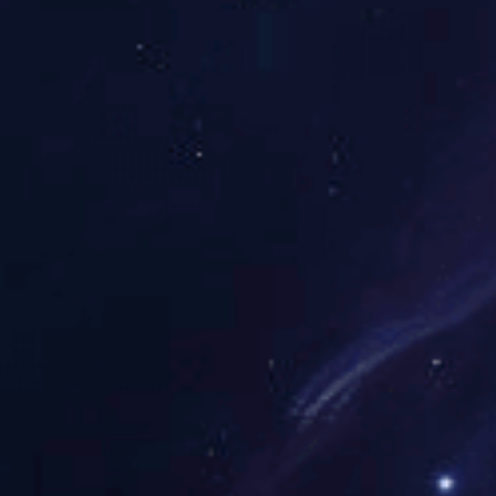
邮箱：info@d-fan.com.cn
引线：UL型
网址：//www.d-fan.com.cn
红线正极（+）
网址：//www.d-fan.com
黑线负极（-）
绝缘电阻：10MΩ或以上
M
介质耐压：AC500V 1S
主营产品
允许环境温度范围：
ain products
-10℃~+70℃（运行）
-40℃～+70℃（储存）