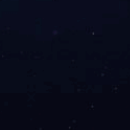
流风扇 9025—适用于饮水机
流风扇1225——适用于广告机
流风扇-1238B适用于冰柜内部散热
中兴东散热风扇有什么特性？
新闻资讯
乐竞体育-乐竞体育官网LEJING
公司新闻
陈小姐：13509657206
行业资讯
电话：0769-83660708
常见问题
传真：0769-83660718
邮箱：info@d-fan.com.cn